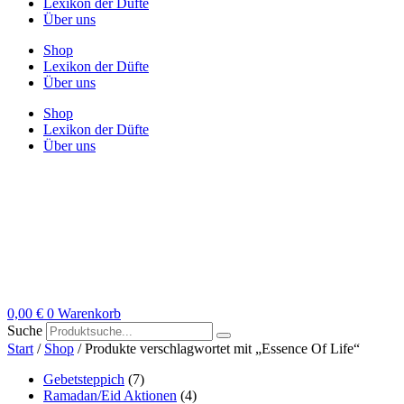
Lexikon der Düfte
Über uns
Shop
Lexikon der Düfte
Über uns
Shop
Lexikon der Düfte
Über uns
0,00
€
0
Warenkorb
Suche
Start
/
Shop
/ Produkte verschlagwortet mit „Essence Of Life“
Gebetsteppich
(7)
Ramadan/Eid Aktionen
(4)