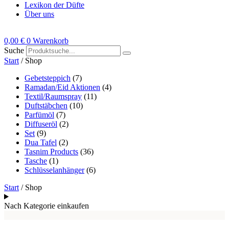
Lexikon der Düfte
Über uns
0,00
€
0
Warenkorb
Suche
Start
/ Shop
Gebetsteppich
(7)
Ramadan/Eid Aktionen
(4)
Textil/Raumspray
(11)
Duftstäbchen
(10)
Parfümöl
(7)
Diffuseröl
(2)
Set
(9)
Dua Tafel
(2)
Tasnim Products
(36)
Tasche
(1)
Schlüsselanhänger
(6)
Start
/ Shop
Nach Kategorie einkaufen