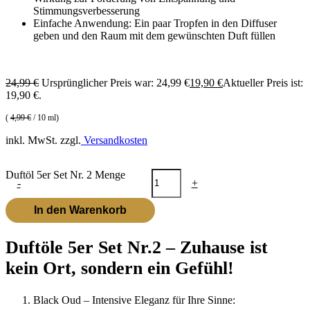
Stimmungsverbesserung
Einfache Anwendung: Ein paar Tropfen in den Diffuser
geben und den Raum mit dem gewünschten Duft füllen
24,99
€
Ursprünglicher Preis war: 24,99 €
19,90
€
Aktueller Preis ist:
19,90 €.
(
4,99
€
/
10
ml
)
inkl. MwSt.
zzgl.
Versandkosten
Duftöl 5er Set Nr. 2 Menge
-
+
In den Warenkorb
Duftöle 5er Set Nr.2 – Zuhause ist
kein Ort, sondern ein Gefühl!
Black Oud – Intensive Eleganz für Ihre Sinne: